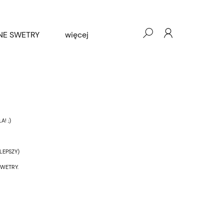
NE SWETRY
więcej
O NAS
KONTAKT
! ;)
LEPSZY)
WETRY.