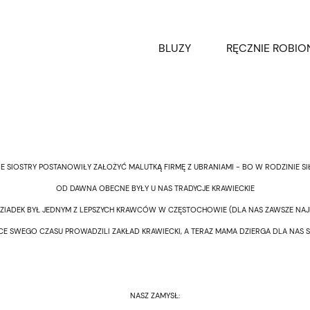
BLUZY
RĘCZNIE ROBIO
T-SHIRTY
E SIOSTRY POSTANOWIŁY ZAŁOŻYĆ MALUTKĄ FIRMĘ Z UBRANIAMI - BO W RODZINIE SIŁA
OD DAWNA OBECNE BYŁY U NAS TRADYCJE KRAWIECKIE
ZIADEK BYŁ JEDNYM Z LEPSZYCH KRAWCÓW W CZĘSTOCHOWIE (DLA NAS ZAWSZE NAJ
CE SWEGO CZASU PROWADZILI ZAKŁAD KRAWIECKI, A TERAZ MAMA DZIERGA DLA NAS S
NASZ ZAMYSŁ: